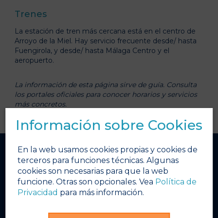
Trenes
La estación de tren más cercana está en el centro de
Arroyo de la Miel. Hay servicio frecuente desde/ hasta
Fuengirola, y desde/ hasta Málaga Centro y el
aeropuerto.
La información de esta página sirve de guía. Consulta
los portales oficiales para conocer horarios y servicios
más concretos.
Información sobre Cookies
En la web usamos cookies propias y cookies de
terceros para funciones técnicas. Algunas
Quick links
cookies son necesarias para que la web
Home
funcione. Otras son opcionales. Vea
Política de
Privacidad
para más información.
El tiempo
Calendario de Eventos