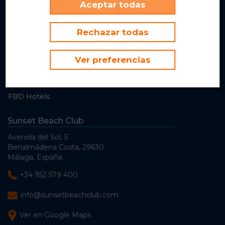
Aceptar todas
¿Qué tenemos esta semana?
Bares & Restaurantes
Rechazar todas
Galería de Fotos
Galería de Videos
Ver preferencias
Obras de invierno
INEX
FBD Hotels
Sunset Beach Club
Avenida del Sol, 5
Benalmádena Costa, 29630
Málaga, España
+34 952 579 400
info@sunsetbeachclub.com
Ver en Google Maps