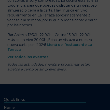
con zonas al sol y sombreadas. La cocina está abierta
todo el día, para que puedas disfrutar de un delicioso
almuerzo o cena a la carta. Hay música en vivo
regularmente en La Terraza aproximadamente 3
vecesa a la semana, por lo que puedes cenar y bailar
por las noches.
Bar Abierto 12:30h-22.00h | Cocina 13:00h-22:00h |
Música en Vivo 20:00h
¡Echa un vistazo a nuestra
nueva carta para 2024!
Menú del Restaurante La
Terraza
Ver todos los eventos
Todas las actividades, menús y programas están
sujetos a cambios sin previo aviso.
Quick links
Home