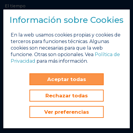
El tiempo
Calendario de Eventos
Información sobre Cookies
¿Qué tenemos esta semana?
Bares & Restaurantes
En la web usamos cookies propias y cookies de
terceros para funciones técnicas. Algunas
Galería de Fotos
cookies son necesarias para que la web
Galería de Videos
funcione. Otras son opcionales. Vea
Política de
Obras de invierno
Privacidad
para más información.
INEX
FBD Hotels
Aceptar todas
Sunset Beach Club
Rechazar todas
Avenida del Sol, 5
Benalmádena Costa, 29630
Ver preferencias
Málaga, España
+34 952 579 400