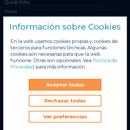
Quick links
Home
El tiempo
Información sobre Cookies
Calendario de Eventos
¿Qué tenemos esta semana?
En la web usamos cookies propias y cookies de
Bares & Restaurantes
terceros para funciones técnicas. Algunas
cookies son necesarias para que la web
Galería de Fotos
funcione. Otras son opcionales. Vea
Política de
Galería de Videos
Privacidad
para más información.
Obras de invierno
INEX
Aceptar todas
FBD Hotels
Rechazar todas
Sunset Beach Club
Avenida del Sol, 5
Ver preferencias
Benalmádena Costa, 29630
Málaga, España