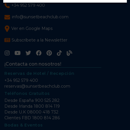
+34 952 579 400
info@sunsetbeachclub.com
Ver en Google Maps
Subscríbete a la Newsletter
¡Contacta con nosotros!
Reservas de Hotel / Recepción
+34 952 579 400
reservas@sunsetbeachclub.com
Teléfonos Gratuitos
Desde España
900 525 282
Desde Irlanda
1800 814 119
Desde U.K
08000 418 732
Clientes FBD
1800 814 286
Bodas & Eventos