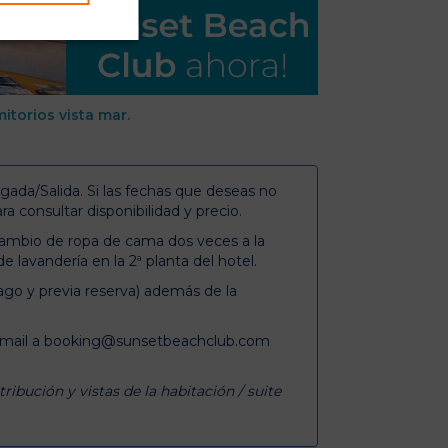
torios vista mar.
gada/Salida. Si las fechas que deseas no
ra consultar disponibilidad y precio.
 cambio de ropa de cama dos veces a la
lavandería en la 2ª planta del hotel.
go y previa reserva) además de la
email a booking@sunsetbeachclub.com
ribución y vistas de la habitación / suite