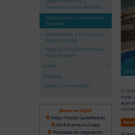
Apartamentos de 2
Dormitorios Vista Montaña
Apartamento 2 Dormitorios
Vista Mar
Apartamento 2 Dormitorios
Ático Vista Mar
Apartamento 3 Dormitorios
Vista Montaña
Suites
Apart
Estudios
¿Viajas con un bebé?
El Hot
están 
aparta
número
¡Reserva AQUÍ!
Mejor Precio Garantizado
Rese
Wi-fi Premium Gratis
Prioridad en Asignación
Nuestr