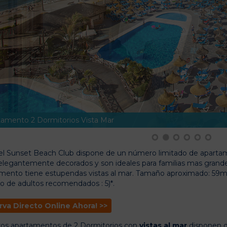
amento 2 Dormitorios Vista Mar
1
2
3
4
5
6
el Sunset Beach Club dispone de un número limitado de apartam
elegantemente decorados y son ideales para familias mas grande
mento tiene estupendas vistas al mar. Tamaño aproximado: 59
 de adultos recomendados : 5)*.
rva Directo Online Ahora! >>
os apartamentos de 2 Dormitorios con
vistas al mar
disponen d