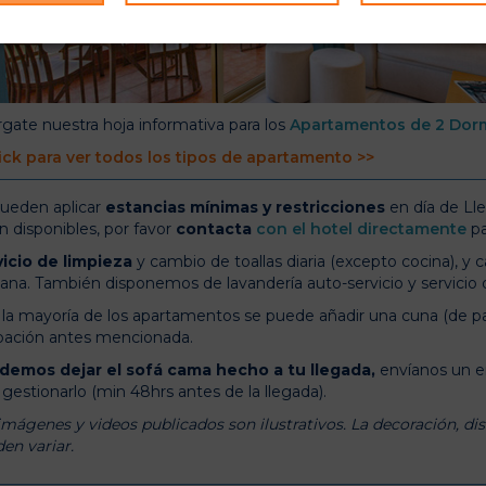
gate nuestra hoja informativa para los
Apartamentos de 2 Dormi
ick para ver todos los tipos de apartamento >>
ueden aplicar
estancias mínimas y restricciones
en día de Lle
n disponibles, por favor
contacta
con el hotel directamente
pa
icio de limpieza
y cambio de toallas diaria (excepto cocina), y
na. También disponemos de lavandería auto-servicio y servicio de 
 la mayoría de los apartamentos se puede añadir una cuna (de pa
ación antes mencionada.
demos dejar el sofá cama hecho a tu llegada,
envíanos un 
 gestionarlo (min 48hrs antes de la llegada).
imágenes y videos publicados son ilustrativos. La decoración, dist
en variar.