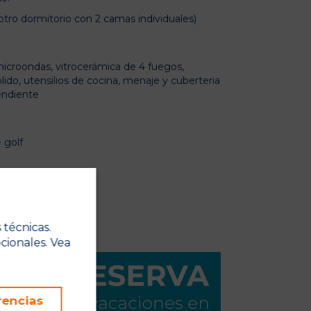
otro dormitorio con 2 camas individuales)
icroondas, vitrocerámica de 4 fuegos,
ido, utensilios de cocina, menaje y cuberteria
endiente
 golf
 técnicas.
cionales. Vea
rencias